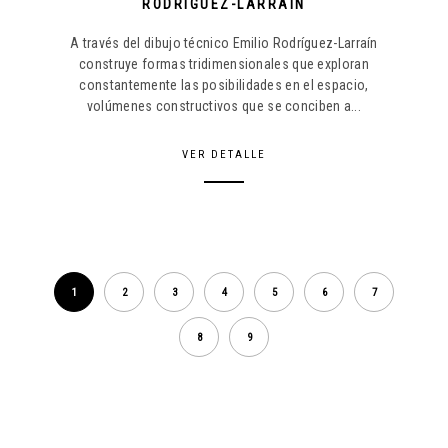
RODRÍGUEZ-LARRAÍN
A través del dibujo técnico Emilio Rodríguez-Larraín
construye formas tridimensionales que exploran
constantemente las posibilidades en el espacio,
volúmenes constructivos que se conciben a...
VER DETALLE
1
2
3
4
5
6
7
8
9